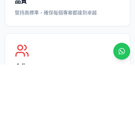
品質
堅持高標準，確保每個專案都達到卓越
透過 
合作
與客戶緊密合作，實現共同目標
熱情