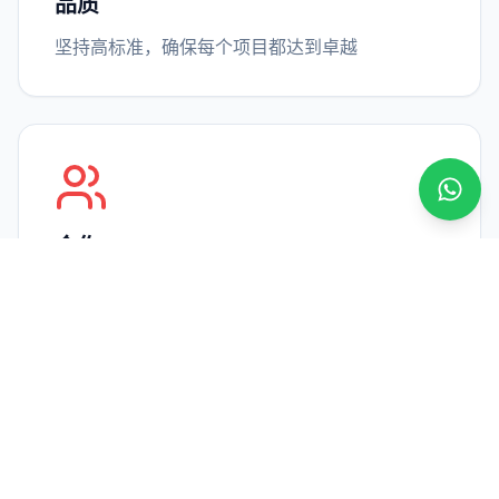
品质
坚持高标准，确保每个项目都达到卓越
通过 
合作
与客户紧密合作，实现共同目标
热情