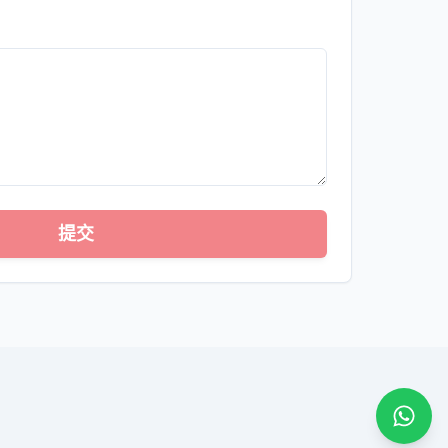
提交
通过 